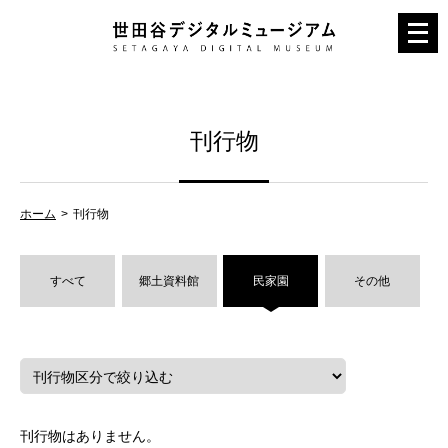
メ
ニ
ュ
ー
刊行物
を
開
く
ホーム
刊行物
すべて
郷土資料館
民家園
その他
刊行物はありません。