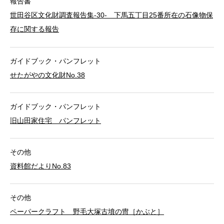
報告書
世田谷区文化財調査報告集-30- 下馬五丁目25番所在の石像物保
存に関する報告
ガイドブック・パンフレット
せたがやの文化財No.38
ガイドブック・パンフレット
旧山田家住宅 パンフレット
その他
資料館だよりNo.83
その他
ペーパークラフト 野毛大塚古墳の冑［かぶと］