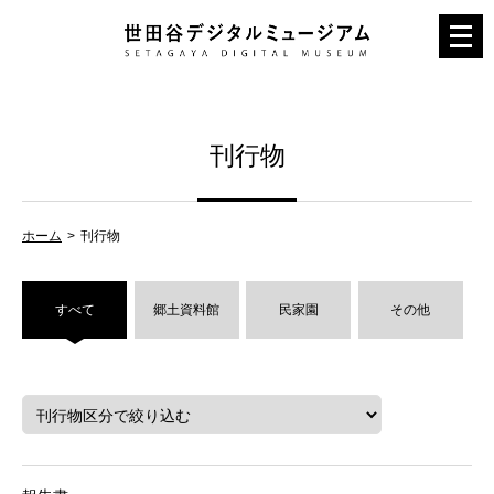
メ
ニ
ュ
ー
刊行物
を
開
く
ホーム
刊行物
すべて
郷土資料館
民家園
その他