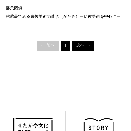
展示図録
館蔵品でみる宗教美術の造形（かたち）ー仏教美術を中心にー
前へ
次へ
1