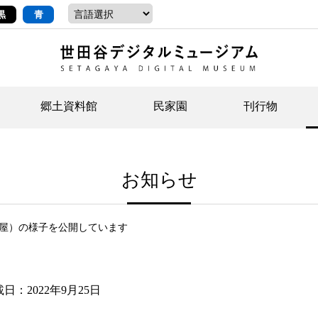
黒
青
郷土資料館
民家園
刊行物
ントップ
デジタルコレクションについて
お知らせ
お知らせ
せたがやの記憶
郷
民
せ
お知らせ
示・ボランティアなど)
語
イベント
イベント
ジュニア講座
年
年
文
社会科見学など）
開館時間/アクセス
刊行物
団
岡
屋）の様子を公開しています
資料の利用について
刊
載日
：2022年9月25日