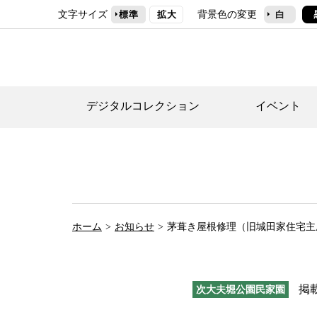
文字サイズ
背景色の変更
標準
拡大
白
デジタルコレクション
イベント
デジタルコレクショ
郷土資料館トップ
民家園トップ
刊行物一覧
世田谷区の歴史
フロアマップ
事業案内(テーマ展
せたがや歴史文化物
常設展案内
団体利用について（
ホーム
お知らせ
茅葺き屋根修理（旧城田家住宅主
施設利用について
次大夫堀公園民家園
掲
次大夫堀公園民家園
代官屋敷について