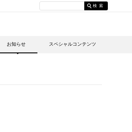
検索
お知らせ
スペシャルコンテンツ
土資料館について
家園のあらまし・文化財建造物
たがや文化散策マップ
間スケジュール
間スケジュール
化財紹介動画
体見学のご案内
本公園民家園
行物